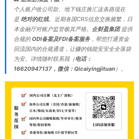
个人账户收公司款、地下钱庄换汇这条路现在
是
绝对的红线
。近期各国CRS信息交换频繁，日
本金融厅对账户监管极其严格。
企财盈集团
提供
合规的
ODI备案及FDI备案服务
，帮您打通资金
回流国内的合规通道，让赚的钱能安安全全落袋
为安。详情随时联系我（
电话：
16620947137，微信：Qicaiyingjituan
）。