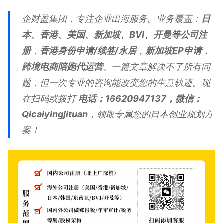
企财盈集团，专注企业出海服务。业务覆盖：
日
本、香港、美国、新加坡、BVI、开曼等公司注
册
，
香港身份申请/续签/永居
，
新加坡EP申请
，
跨境电商陪跑代运营
。一篇文章解决不了所有问
题，但一次专业的咨询能改变您的生意轨迹。现
在扫码或拨打
电话：16620947137，微信：
Qicaiyingjituan
，领取专属您的日本创业规划方
案！