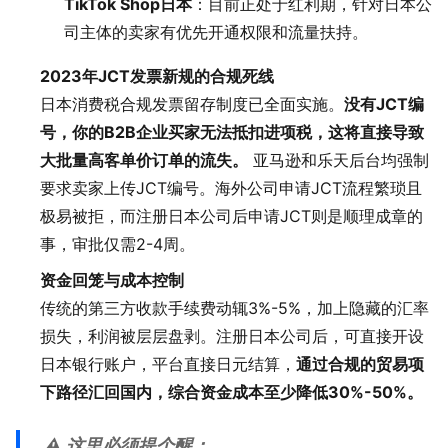
TikTok Shop日本
：目前正处于红利期，针对日本公
司主体的卖家有优先开通权限和流量扶持。
2023年JCT发票新规的合规死线
日本消费税合规发票留存制度已全面实施。
没有JCT编
号，你的B2B企业买家无法抵扣进项税，这将直接导致
大批量高客单价订单的流失。
亚马逊和乐天后台均强制
要求卖家上传JCT编号。海外公司申请JCT流程繁琐且
极易被拒，而注册日本公司后申请JCT则是顺理成章的
事，审批仅需2-4周。
资金回笼与成本控制
传统的第三方收款手续费动辄3%-5%，加上隐藏的汇率
损失，利润被层层盘剥。注册日本公司后，可直接开设
日本银行账户，平台直接日元结算，
通过合规的贸易项
下路径汇回国内，综合资金成本至少降低30%-50%。
⚠️ 这里必须提个醒：