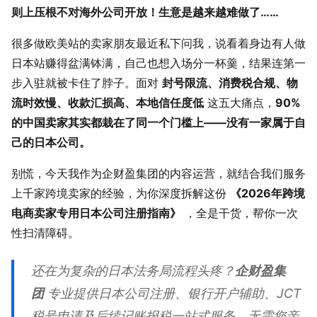
则上压根不对海外公司开放！生意是越来越难做了……
很多做欧美站的卖家朋友最近私下问我，说看着身边有人做
日本站赚得盆满钵满，自己也想入场分一杯羹，结果连第一
步入驻就被卡住了脖子。面对
封号限流、消费税合规、物
流时效慢、收款汇损高、本地信任度低
这五大痛点，
90%
的中国卖家其实都栽在了同一个门槛上——没有一家属于自
己的日本公司。
别慌，今天我作为企财盈集团的内容运营，就结合我们服务
上千家跨境卖家的经验，为你深度拆解这份
《2026年跨境
电商卖家专用日本公司注册指南》
，全是干货，帮你一次
性扫清障碍。
还在为复杂的日本法务局流程头疼？
企财盈集
团
专业提供日本公司注册、银行开户辅助、JCT
税号申请及后续记账报税一站式服务。无需您亲