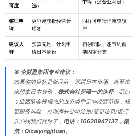
中等（适合亚马逊）
可度
选）
签证申
更容易获批经营管
同样可申请但审查较
请
理签
严
建议人
预算充足、计划申
初创团队、想节约前
群
请日本身份
期固定开支
🎯 企财盈集团专业建议：
如果你的目标是做品牌、深耕日本市场、甚至未
来想拿日本身份，
株式会社是唯一的选择
。我们
专业团队会根据您的业务类型定制经营范围，规
避税务风险。办理海外公司注册/变更信息/银行
开户找我们就对了，
电话：16620947137，微
信：Qicaiyingjituan
。