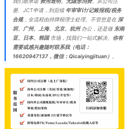
我们敢承诺
费用透明、无隐形消费
。从公司注
册、JCT申请，到后续
年审审计/记账报税/税务
合规
，全流程由持牌税理士处理。不管您是在
深
圳、广州、上海、北京、杭州
办公，还是做
东南
亚、日本、韩国
市场，找我们一站式解决。
你有
需要或感兴趣随时联系我（电话：
16620947137，微信：Qicaiyingjituan）
。